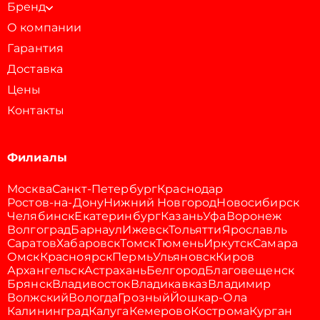
Бренд
О компании
Гарантия
Доставка
Цены
Контакты
Филиалы
Москва
Санкт-Петербург
Краснодар
Ростов-на-Дону
Нижний Новгород
Новосибирск
Челябинск
Екатеринбург
Казань
Уфа
Воронеж
Волгоград
Барнаул
Ижевск
Тольятти
Ярославль
Саратов
Хабаровск
Томск
Тюмень
Иркутск
Самара
Омск
Красноярск
Пермь
Ульяновск
Киров
Архангельск
Астрахань
Белгород
Благовещенск
Брянск
Владивосток
Владикавказ
Владимир
Волжский
Вологда
Грозный
Йошкар-Ола
Калининград
Калуга
Кемерово
Кострома
Курган