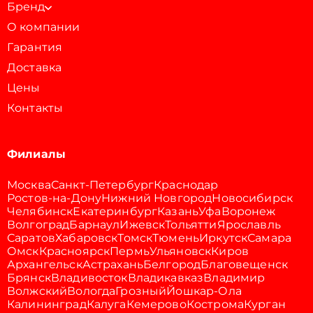
Бренд
О компании
Гарантия
Доставка
Цены
Контакты
Филиалы
Москва
Санкт-Петербург
Краснодар
Ростов-на-Дону
Нижний Новгород
Новосибирск
Челябинск
Екатеринбург
Казань
Уфа
Воронеж
Волгоград
Барнаул
Ижевск
Тольятти
Ярославль
Саратов
Хабаровск
Томск
Тюмень
Иркутск
Самара
Омск
Красноярск
Пермь
Ульяновск
Киров
Архангельск
Астрахань
Белгород
Благовещенск
Брянск
Владивосток
Владикавказ
Владимир
Волжский
Вологда
Грозный
Йошкар-Ола
Калининград
Калуга
Кемерово
Кострома
Курган