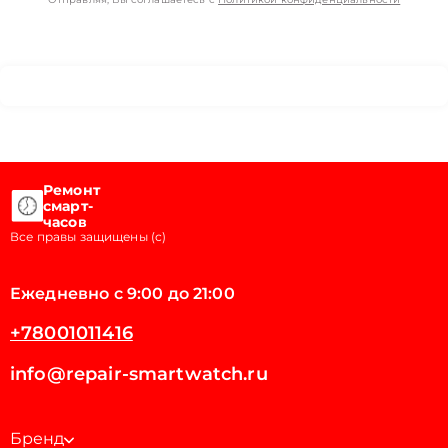
Ремонт
смарт-
часов
Все правы защищены (с)
Ежедневно с 9:00 до 21:00
+78001011416
info@repair-smartwatch.ru
Бренд