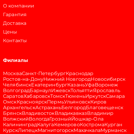
О компании
Гарантия
Доставка
Цены
Контакты
Филиалы
Москва
Санкт-Петербург
Краснодар
Ростов-на-Дону
Нижний Новгород
Новосибирск
Челябинск
Екатеринбург
Казань
Уфа
Воронеж
Волгоград
Барнаул
Ижевск
Тольятти
Ярославль
Саратов
Хабаровск
Томск
Тюмень
Иркутск
Самара
Омск
Красноярск
Пермь
Ульяновск
Киров
Архангельск
Астрахань
Белгород
Благовещенск
Брянск
Владивосток
Владикавказ
Владимир
Волжский
Вологда
Грозный
Йошкар-Ола
Калининград
Калуга
Кемерово
Кострома
Курган
Курск
Липецк
Магнитогорск
Махачкала
Мурманск